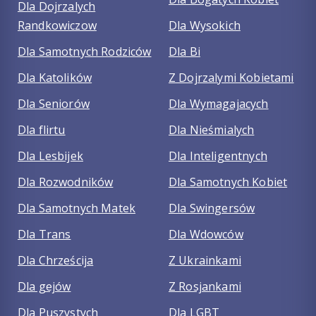
Dla Dojrzalych
Randkowiczow
Dla Wysokich
Dla Samotnych Rodziców
Dla Bi
Dla Katolików
Z Dojrzalymi Kobietami
Dla Seniorów
Dla Wymagajacych
Dla flirtu
Dla Nieśmialych
Dla Lesbijek
Dla Inteligentnych
Dla Rozwodników
Dla Samotnych Kobiet
Dla Samotnych Matek
Dla Swingersów
Dla Trans
Dla Wdowców
Dla Chrześcija
Z Ukrainkami
Dla gejów
Z Rosjankami
Dla Puszystych
Dla LGBT