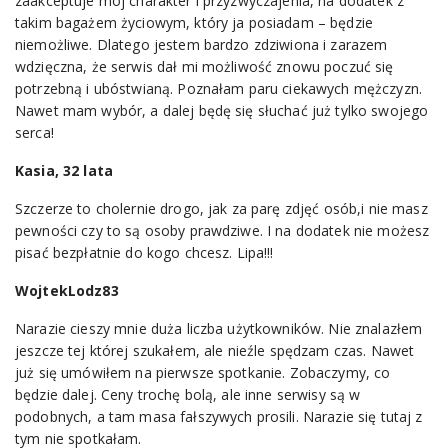
zaakceptuje mój charakter i przyzwyczajenia, na dodatek z
takim bagażem życiowym, który ja posiadam – będzie
niemożliwe. Dlatego jestem bardzo zdziwiona i zarazem
wdzięczna, że serwis dał mi możliwość znowu poczuć się
potrzebną i ubóstwianą. Poznałam paru ciekawych mężczyzn.
Nawet mam wybór, a dalej będę się słuchać już tylko swojego
serca!
Kasia, 32 lata
Szczerze to cholernie drogo, jak za parę zdjęć osób,i nie masz
pewności czy to są osoby prawdziwe. I na dodatek nie możesz
pisać bezpłatnie do kogo chcesz. Lipa!!!
WojtekLodz83
Narazie cieszy mnie duża liczba użytkowników. Nie znalazłem
jeszcze tej której szukałem, ale nieźle spędzam czas. Nawet
już się umówiłem na pierwsze spotkanie. Zobaczymy, co
będzie dalej. Ceny trochę bolą, ale inne serwisy są w
podobnych, a tam masa fałszywych prosili. Narazie się tutaj z
tym nie spotkałam.