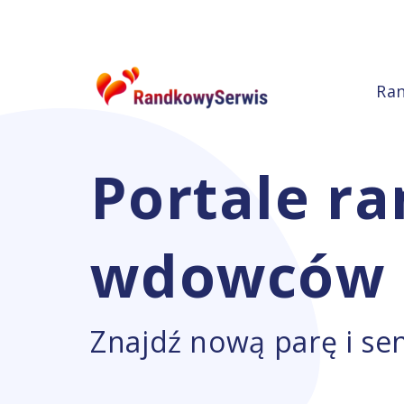
Ra
Portale r
wdowców
Znajdź nową parę i sen