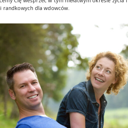
cemy Cię wesprzeć w tym niełatwym okresie życia i 
li randkowych dla wdowców.