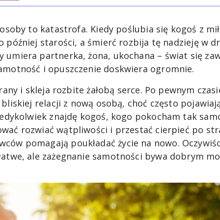
 osoby to katastrofa. Kiedy poślubia się kogoś z mił
 później starości, a śmierć rozbija tę nadzieję w d
 umiera partnerka, żona, ukochana – świat się zaw
samotność i opuszczenie doskwiera ogromnie.
 rany i skleja rozbite żałobą serce. Po pewnym czas
bliskiej relacji z nową osobą, choć często pojawiają 
kiedykolwiek znajdę kogoś, kogo pokocham tak samo 
ać rozwiać wątpliwości i przestać cierpieć po stra
ców pomagają poukładać życie na nowo. Oczywiści
 łatwe, ale zażegnanie samotności bywa dobrym m