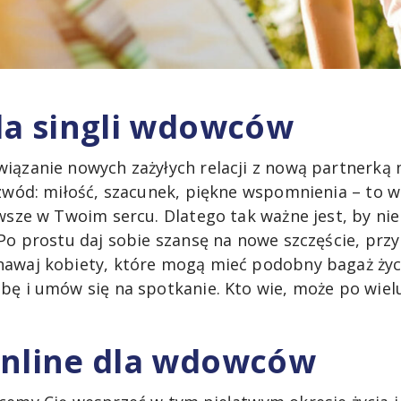
la singli wdowców
iązanie nowych zażyłych relacji z nową partnerką 
zwód: miłość, szacunek, piękne wspomnienia – to ws
awsze w Twoim sercu. Dlatego tak ważne jest, by n
 Po prostu daj sobie szansę na nowe szczęście, prz
awaj kobiety, które mogą mieć podobny bagaż życi
bę i umów się na spotkanie. Kto wie, może po wi
online dla wdowców