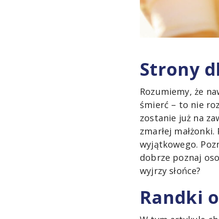
Strony d
Rozumiemy, że naw
śmierć – to nie ro
zostanie już na z
zmarłej małżonki.
wyjątkowego. Pozn
dobrze poznaj oso
wyjrzy słońce?
Randki 