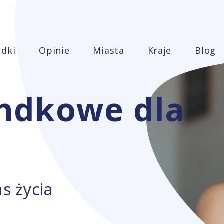
ndki
Opinie
Miasta
Kraje
Blog
andkowe dla
s życia