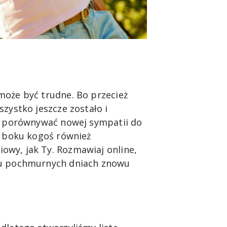
może być trudne. Bo przecież
zystko jeszcze zostało i
ie porównywać nowej sympatii do
y boku kogoś również
owy, jak Ty. Rozmawiaj online,
elu pochmurnych dniach znowu