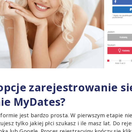
 opcje zarejestrowanie si
mie MyDates?
atformie jest bardzo prosta. W pierwszym etapie ni
esz tylko jakiej płci szukasz i ile masz lat. Do rej
ka lub Google. Proces rejestracyjny kończy się kli