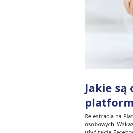
Jakie są
platfor
Rejestracja na Pl
osobowych. Wskazuj
użyć także Faceboo