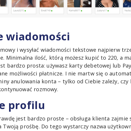
e wiadomości
mowy i wysyłać wiadomości tekstowe najpierw trz
ze. Minimalna ilość, którą możesz kupić to 220, a 
st bardzo prosta: używasz karty debetowej lub PayP
ne możliwości płatnicze. I nie martw się o automa
miny anulowania konta – tylko od Ciebie zależy, czy 
 kontynuować rozmowy.
e profilu
rawdę jest bardzo proste – obsługa klienta zajmie 
a Twoją prośbę. Do tego wystarczy nazwa użytkowni