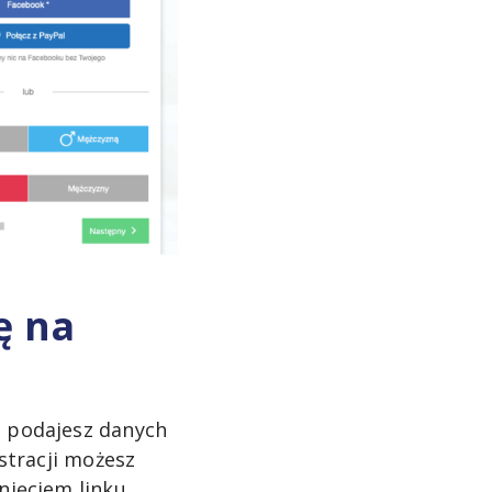
ę na
e podajesz danych
estracji możesz
knięciem linku