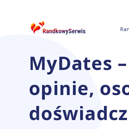
Ra
MyDates –
opinie, os
doświadcz