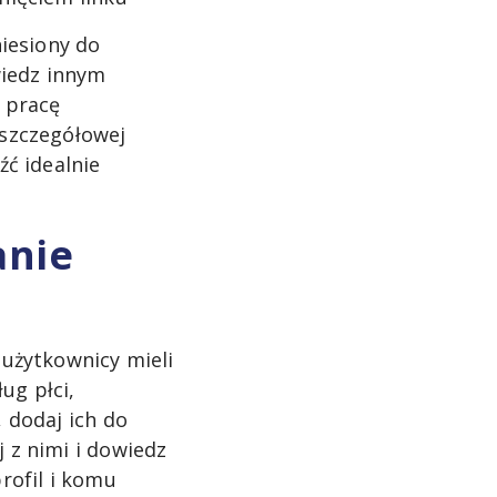
iesiony do
wiedz innym
ą pracę
 szczegółowej
źć idealnie
anie
 użytkownicy mieli
ug płci,
, dodaj ich do
j z nimi i dowiedz
profil i komu