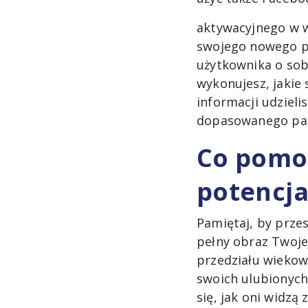
aktywacyjnego w w
swojego nowego pr
użytkownika o sobi
wykonujesz, jakie 
informacji udzieli
dopasowanego par
Co pomo
potencj
Pamiętaj, by przes
pełny obraz Twoje
przedziału wiekowe
swoich ulubionych 
się, jak oni widzą