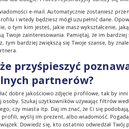
iadomości e-mail. Automatycznie zostaniesz przen
ofilu i wtedy będziesz mógł uzupełnić dane. Opo
e, o tym kim jesteś, jakie masz wykształcenie, jak
są Twoje zainteresowania. Pamiętaj, że im bardziej
sz, tym bardziej zwiększą się Twoje szanse, by znale
tnera.
że przyśpieszyć poznaw
alnych partnerów?
łać dobre jakościowo zdjęcie profilowe, tak by inni
j osoby. Szukaj użytkowników używając filtrów wedł
go, czy miasta itp. Daj im znać, że Ci się podobają
profili, wyślij im prezent, albo wiadomość. Pogada
 związek. Dowiedz się, kto ostatnio odwiedzał Twój 