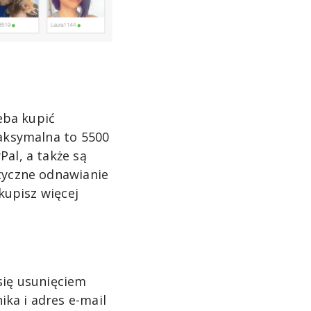
eba kupić
maksymalna to 5500
al, a także są
tyczne odnawianie
kupisz więcej
się usunięciem
ka i adres e-mail