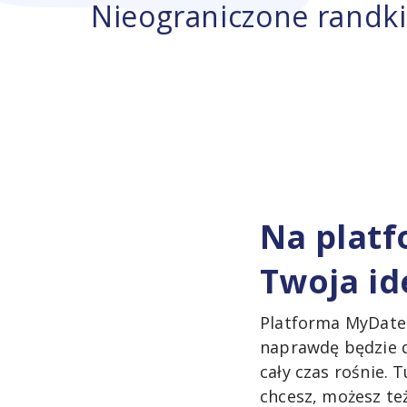
Nieograniczone randki
Na platf
Twoja i
Platforma MyDates
naprawdę będzie d
cały czas rośnie. 
chcesz, możesz te