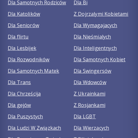
Dla Samotnych Rodziców
Dla Bi
Dla Katolików
Z Dojrzalymi Kobietami
Dla Seniorów
Dla Wymagajacych
Dla flirtu
Dla Nieśmialych
Dla Lesbijek
Dla Inteligentnych
Dla Rozwodników
Dla Samotnych Kobiet
Dla Samotnych Matek
Dla Swingersów
Dla Trans
Dla Wdowców
Dla Chrześcija
Z Ukrainkami
Dla gejów
Z Rosjankami
Dla Puszystych
Dla LGBT
Dla Ludzi W Związkach
Dla Wierzacych