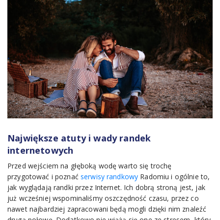
Największe atuty i wady randek
internetowych
Przed wejściem na głęboką wodę warto się trochę
przygotować i poznać
serwisy randkowy
Radomiu i ogólnie to,
jak wyglądają randki przez Internet. Ich dobrą stroną jest, jak
już wcześniej wspominaliśmy oszczędność czasu, przez co
nawet najbardziej zapracowani będą mogli dzięki nim znaleźć
drugą połowę. Dodatkowo nie wiążą się one ze stresem, który