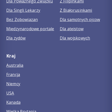
Dla Poważnego Związku
Z Filipinkami
Dla Singli Lekarzy
Z Białorusinkami
Bez Zobowiazan
Dla samotnych ojcow
Miedzynarodowe portale
Dla ateistow
Dla zydów
Dla wojskowych
Kraj
Australia
Francja
Niemcy
USA
Kanada
Wielka Brytania